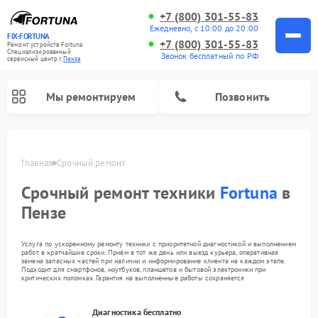
+7 (800) 301-55-83
Ежедневно, с 10:00 до 20:00
FIX-FORTUNA
+7 (800) 301-55-83
Ремонт устройств Fortuna
Специализированный
Звонок бесплатный по РФ
cервисный центр г.
Пенза
Мы ремонтируем
Позвонить
Главная
Срочный ремонт
Ремонт оптических прицелов Fortuna
Срочный ремонт техники
Fortuna
в
Пензе
Услуга по ускоренному ремонту техники с приоритетной диагностикой и выполнением
работ в кратчайшие сроки. Приём в тот же день или выезд курьера, оперативная
замена запасных частей при наличии и информирование клиента на каждом этапе.
Подходит для смартфонов, ноутбуков, планшетов и бытовой электроники при
критических поломках. Гарантия на выполненные работы сохраняется
Диагностика бесплатно