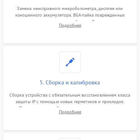
Замена неисправного микроболометра, дисплея или
изношенного аккумулятора. BGA-пайка поврежденных
контроллеров на материнской плате. Восстановление
Подробнее
разъемов и кнопок, замена поврежденных элементов
корпуса.
5. Сборка и калибровка
Сборка устройства с обязательным восстановлением класса
защиты IP с помощью новых герметиков и прокладок.
Программная калибровка матрицы по эталонному
Подробнее
абсолютно черному телу для точного измерения температур.