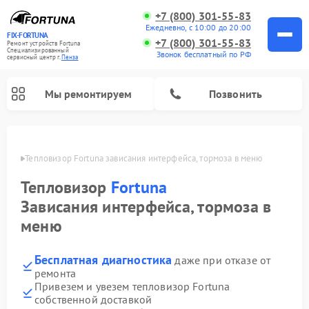
+7 (800) 301-55-83
Ежедневно, с 10:00 до 20:00
FIX-FORTUNA
+7 (800) 301-55-83
Ремонт устройств Fortuna
Специализированный
Звонок бесплатный по РФ
cервисный центр г.
Пенза
Мы ремонтируем
Позвонить
Пензе
Тепловизор Fortuna зависания интерфейса, тормоза в меню
Ремонт оптических прицелов Fortuna
Тепловизор
Fortuna
Зависания интерфейса, тормоза в
меню
Бесплатная диагностика
даже при отказе от
ремонта
Привезем и увезем тепловизор Fortuna
собственной доставкой