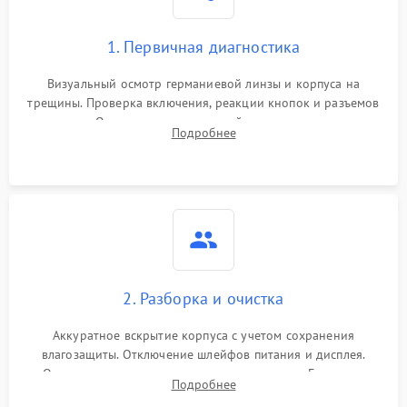
1. Первичная диагностика
Визуальный осмотр германиевой линзы и корпуса на
трещины. Проверка включения, реакции кнопок и разъемов
зарядки. Оценка вывода тепловой сигнатуры на экран,
Подробнее
проверка базовых функций и считывание системных
ошибок.
2. Разборка и очистка
Аккуратное вскрытие корпуса с учетом сохранения
влагозащиты. Отключение шлейфов питания и дисплея.
Очистка внутренних плат от окислов и пыли. Бережная
Подробнее
обработка германиевого объектива специализированными