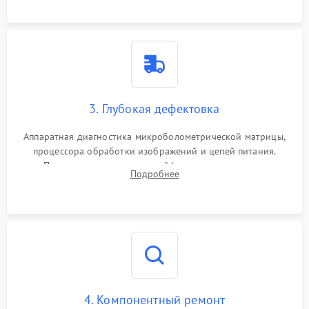
растворами.
3. Глубокая дефектовка
Аппаратная диагностика микроболометрической матрицы,
процессора обработки изображений и цепей питания.
Проверка целостности шлейфов, модуля памяти и
Подробнее
интерфейсов связи. Выявление сгоревших SMD-компонентов
на плате.
4. Компонентный ремонт