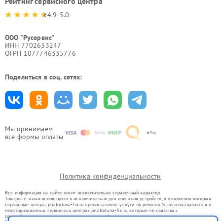
Рейтинг сервисного центра
4.9-5.0
ООО "Русервис"
ИНН 7702633247
ОГРН 1077746335776
Поделиться в соц. сетях:
Мы принимаем
все формы оплаты
Политика конфиденциальности
Вся информация на сайте носит исключительно справочный характер.
Товарные знаки используются исключительно для описания устройств, в отношении которых
сервисные центры pnz.fortuna-fix.ru предоставляют услуги по ремонту. Услуги оказываются в
неавторизованных сервисных центрах pnz.fortuna-fix.ru, которые не связаны с
правообладателями товарных знаков или их официальными представителями.