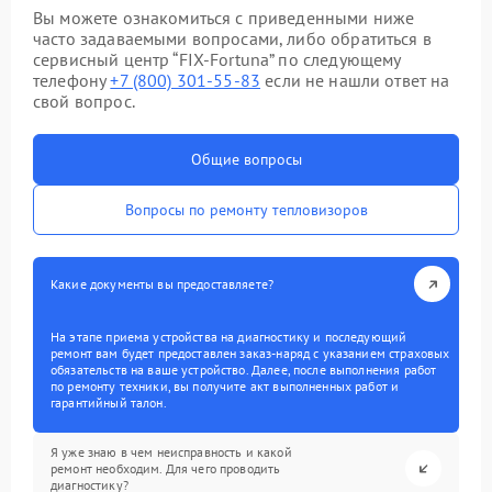
Вы можете ознакомиться с приведенными ниже
часто задаваемыми вопросами, либо обратиться в
сервисный центр “FIX-Fortuna” по следующему
телефону
+7 (800) 301-55-83
если не нашли ответ на
свой вопрос.
Общие вопросы
Вопросы по ремонту тепловизоров
Какие документы вы предоставляете?
На этапе приема устройства на диагностику и последующий
ремонт вам будет предоставлен заказ-наряд с указанием страховых
обязательств на ваше устройство. Далее, после выполнения работ
по ремонту техники, вы получите акт выполненных работ и
гарантийный талон.
Я уже знаю в чем неисправность и какой
ремонт необходим. Для чего проводить
диагностику?