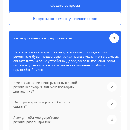
Общие вопросы
Вопросы по ремонту тепловизоров
Какие документы вы предоставляете?
На этапе приема устройства на диагностику и последующий
ремонт вам будет предоставлен заказ-наряд с указанием страховых
обязательств на ваше устройство. Далее, после выполнения работ
по ремонту техники, вы получите акт выполненных работ и
гарантийный талон.
Я уже знаю в чем неисправность и какой
ремонт необходим. Для чего проводить
диагностику?
Мне нужен срочный ремонт. Сможете
сделать?
Я хочу, чтобы мое устройство
ремонтировали при мне.