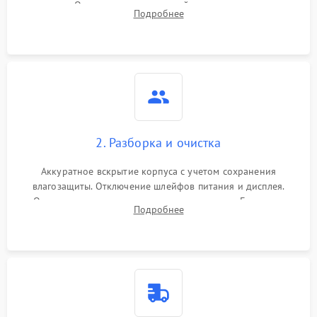
зарядки. Оценка вывода тепловой сигнатуры на экран,
Подробнее
проверка базовых функций и считывание системных
ошибок.
2. Разборка и очистка
Аккуратное вскрытие корпуса с учетом сохранения
влагозащиты. Отключение шлейфов питания и дисплея.
Очистка внутренних плат от окислов и пыли. Бережная
Подробнее
обработка германиевого объектива специализированными
растворами.