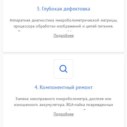
3. Глубокая дефектовка
Аппаратная диагностика микроболометрической матрицы,
процессора обработки изображений и цепей питания.
Проверка целостности шлейфов, модуля памяти и
Подробнее
интерфейсов связи. Выявление сгоревших SMD-компонентов
на плате.
4. Компонентный ремонт
Замена неисправного микроболометра, дисплея или
изношенного аккумулятора. BGA-пайка поврежденных
контроллеров на материнской плате. Восстановление
Подробнее
разъемов и кнопок, замена поврежденных элементов
корпуса.