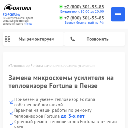
+7 (800) 301-55-83
Ежедневно, с 10:00 до 20:00
FIX-FORTUNA
+7 (800) 301-55-83
Ремонт устройств Fortuna
Специализированный
Звонок бесплатный по РФ
cервисный центр г.
Пенза
Мы ремонтируем
Позвонить
Пензе
Тепловизор Fortuna замена микросхемы усилителя
Ремонт оптических прицелов Fortuna
Замена микросхемы усилителя на
тепловизоре Fortuna в Пензе
Привезем и увезем тепловизор Fortuna
собственной доставкой
Гарантия на наши работы по ремонту
до 3-х лет
тепловизоров Fortuna
Срочный ремонт тепловизоров Fortuna в течении
часа