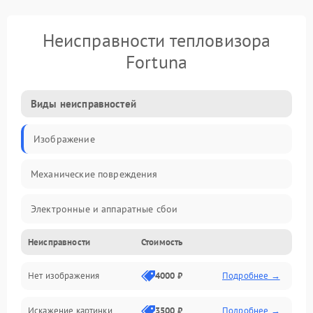
Неисправности тепловизора
Fortuna
Виды неисправностей
Изображение
Механические повреждения
Электронные и аппаратные сбои
Неисправности
Стоимость
Неисправности сенсора и оптики
Нет изображения
4000 ₽
Подробнее →
Программные ошибки
Искажение картинки
3500 ₽
Подробнее →