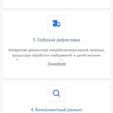
растворами.
3. Глубокая дефектовка
Аппаратная диагностика микроболометрической матрицы,
процессора обработки изображений и цепей питания.
Проверка целостности шлейфов, модуля памяти и
Подробнее
интерфейсов связи. Выявление сгоревших SMD-компонентов
на плате.
4. Компонентный ремонт