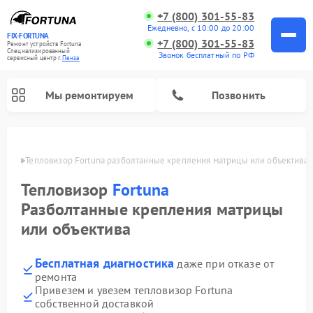
+7 (800) 301-55-83
Ежедневно, с 10:00 до 20:00
FIX-FORTUNA
+7 (800) 301-55-83
Ремонт устройств Fortuna
Специализированный
Звонок бесплатный по РФ
cервисный центр г.
Пенза
Мы ремонтируем
Позвонить
Пензе
Тепловизор Fortuna разболтанные крепления матрицы или объектива
Ремонт оптических прицелов Fortuna
Тепловизор
Fortuna
Разболтанные крепления матрицы
или объектива
Бесплатная диагностика
даже при отказе от
ремонта
Привезем и увезем тепловизор Fortuna
собственной доставкой