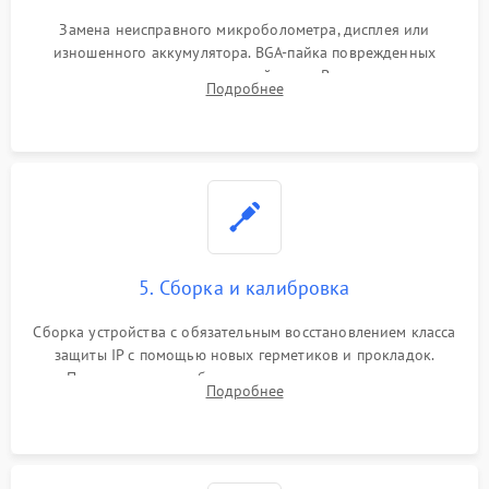
Замена неисправного микроболометра, дисплея или
изношенного аккумулятора. BGA-пайка поврежденных
контроллеров на материнской плате. Восстановление
Подробнее
разъемов и кнопок, замена поврежденных элементов
корпуса.
5. Сборка и калибровка
Сборка устройства с обязательным восстановлением класса
защиты IP с помощью новых герметиков и прокладок.
Программная калибровка матрицы по эталонному
Подробнее
абсолютно черному телу для точного измерения температур.