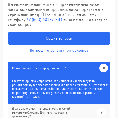
Вы можете ознакомиться с приведенными ниже
часто задаваемыми вопросами, либо обратиться в
сервисный центр “FIX-Fortuna” по следующему
телефону
+7 (800) 301-55-83
если не нашли ответ на
свой вопрос.
Общие вопросы
Вопросы по ремонту тепловизоров
Какие документы вы предоставляете?
На этапе приема устройства на диагностику и последующий
ремонт вам будет предоставлен заказ-наряд с указанием страховых
обязательств на ваше устройство. Далее, после выполнения работ
по ремонту техники, вы получите акт выполненных работ и
гарантийный талон.
Я уже знаю в чем неисправность и какой
ремонт необходим. Для чего проводить
диагностику?