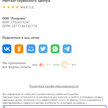
Рейтинг сервисного центра
4.9-5.0
ООО "Русервис"
ИНН 7702633247
ОГРН 1077746335776
Поделиться в соц. сетях:
Мы принимаем
все формы оплаты
Политика конфиденциальности
Вся информация на сайте носит исключительно справочный характер.
Товарные знаки используются исключительно для описания устройств, в отношении которых
сервисные центры pnz.fortuna-fix.ru предоставляют услуги по ремонту. Услуги оказываются в
неавторизованных сервисных центрах pnz.fortuna-fix.ru, которые не связаны с
правообладателями товарных знаков или их официальными представителями.