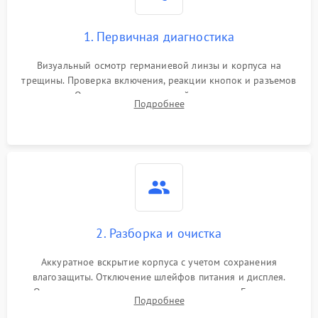
1. Первичная диагностика
Визуальный осмотр германиевой линзы и корпуса на
трещины. Проверка включения, реакции кнопок и разъемов
зарядки. Оценка вывода тепловой сигнатуры на экран,
Подробнее
проверка базовых функций и считывание системных
ошибок.
2. Разборка и очистка
Аккуратное вскрытие корпуса с учетом сохранения
влагозащиты. Отключение шлейфов питания и дисплея.
Очистка внутренних плат от окислов и пыли. Бережная
Подробнее
обработка германиевого объектива специализированными