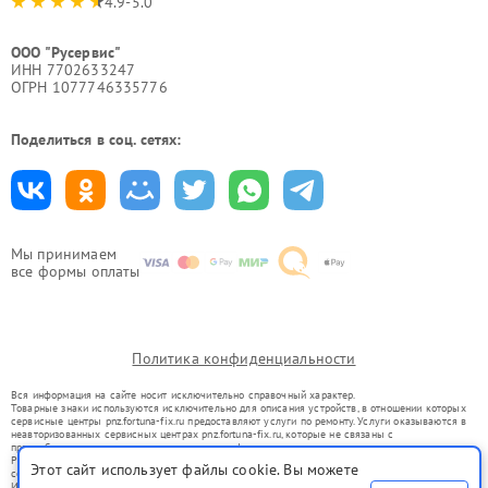
4.9-5.0
ООО "Русервис"
ИНН 7702633247
ОГРН 1077746335776
Поделиться в соц. сетях:
Мы принимаем
все формы оплаты
Политика конфиденциальности
Вся информация на сайте носит исключительно справочный характер.
Товарные знаки используются исключительно для описания устройств, в отношении которых
сервисные центры pnz.fortuna-fix.ru предоставляют услуги по ремонту. Услуги оказываются в
неавторизованных сервисных центрах pnz.fortuna-fix.ru, которые не связаны с
правообладателями товарных знаков или их официальными представителями.
Ремонт осуществляется для устройств, уже введенных в гражданский оборот в соответствии
Этот сайт использует файлы cookie. Вы можете
со статьей 1487 ГК РФ.
Использование товарных знаков не преследует цели индивидуализации услуг или введения