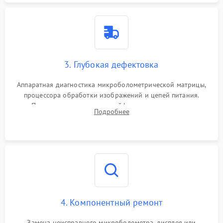
3. Глубокая дефектовка
Аппаратная диагностика микроболометрической матрицы,
процессора обработки изображений и цепей питания.
Проверка целостности шлейфов, модуля памяти и
Подробнее
интерфейсов связи. Выявление сгоревших SMD-компонентов
на плате.
4. Компонентный ремонт
Замена неисправного микроболометра, дисплея или