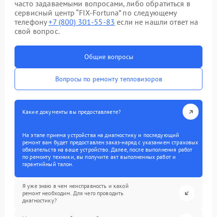
часто задаваемыми вопросами, либо обратиться в
сервисный центр “FIX-Fortuna” по следующему
телефону
+7 (800) 301-55-83
если не нашли ответ на
свой вопрос.
Общие вопросы
Вопросы по ремонту тепловизоров
Какие документы вы предоставляете?
На этапе приема устройства на диагностику и последующий
ремонт вам будет предоставлен заказ-наряд с указанием страховых
обязательств на ваше устройство. Далее, после выполнения работ
по ремонту техники, вы получите акт выполненных работ и
гарантийный талон.
Я уже знаю в чем неисправность и какой
ремонт необходим. Для чего проводить
диагностику?