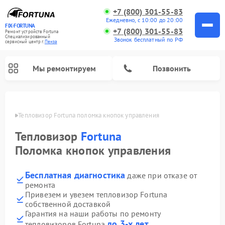
+7 (800) 301-55-83
Ежедневно, с 10:00 до 20:00
FIX-FORTUNA
+7 (800) 301-55-83
Ремонт устройств Fortuna
Специализированный
Звонок бесплатный по РФ
cервисный центр г.
Пенза
Мы ремонтируем
Позвонить
Пензе
Тепловизор Fortuna поломка кнопок управления
Ремонт оптических прицелов Fortuna
Тепловизор
Fortuna
Поломка кнопок управления
Бесплатная диагностика
даже при отказе от
ремонта
Привезем и увезем тепловизор Fortuna
собственной доставкой
Гарантия на наши работы по ремонту
до 3-х лет
тепловизоров Fortuna