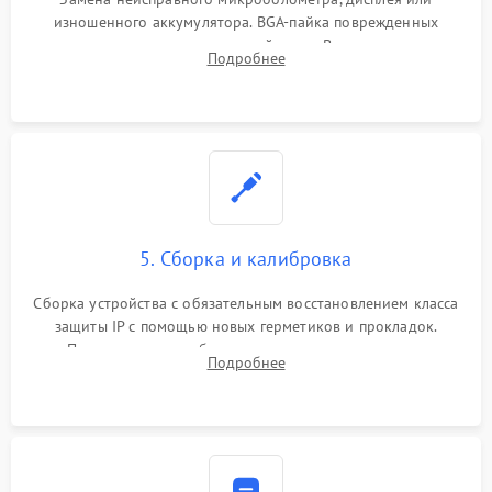
изношенного аккумулятора. BGA-пайка поврежденных
контроллеров на материнской плате. Восстановление
Подробнее
разъемов и кнопок, замена поврежденных элементов
корпуса.
5. Сборка и калибровка
Сборка устройства с обязательным восстановлением класса
защиты IP с помощью новых герметиков и прокладок.
Программная калибровка матрицы по эталонному
Подробнее
абсолютно черному телу для точного измерения температур.