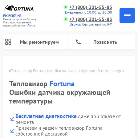
+7 (800) 301-55-83
Ежедневно, с 10:00 до 20:00
FIX-FORTUNA
+7 (800) 301-55-83
Ремонт устройств Fortuna
Специализированный
Звонок бесплатный по РФ
cервисный центр г.
Пенза
Мы ремонтируем
Позвонить
Пензе
Тепловизор Fortuna ошибки датчика окружающей температуры
Ремонт оптических прицелов Fortuna
Тепловизор
Fortuna
Ошибки датчика окружающей
температуры
Бесплатная диагностика
даже при отказе от
ремонта
Привезем и увезем тепловизор Fortuna
собственной доставкой