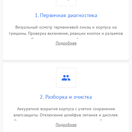
1. Первичная диагностика
Визуальный осмотр германиевой линзы и корпуса на
трещины. Проверка включения, реакции кнопок и разъемов
зарядки. Оценка вывода тепловой сигнатуры на экран,
Подробнее
проверка базовых функций и считывание системных
ошибок.
2. Разборка и очистка
Аккуратное вскрытие корпуса с учетом сохранения
влагозащиты. Отключение шлейфов питания и дисплея.
Очистка внутренних плат от окислов и пыли. Бережная
Подробнее
обработка германиевого объектива специализированными