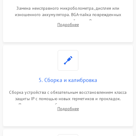
Замена неисправного микроболометра, дисплея или
изношенного аккумулятора. BGA-пайка поврежденных
контроллеров на материнской плате. Восстановление
Подробнее
разъемов и кнопок, замена поврежденных элементов
корпуса.
5. Сборка и калибровка
Сборка устройства с обязательным восстановлением класса
защиты IP с помощью новых герметиков и прокладок.
Программная калибровка матрицы по эталонному
Подробнее
абсолютно черному телу для точного измерения температур.