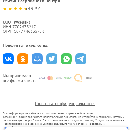
Рейтинг сервисного центра
4.9-5.0
ООО "Русервис"
ИНН 7702633247
ОГРН 1077746335776
Поделиться в соц. сетях:
Мы принимаем
все формы оплаты
Политика конфиденциальности
Вся информация на сайте носит исключительно справочный характер.
Товарные знаки используются исключительно для описания устройств, в отношении которых
сервисные центры pnz.fortuna-fix.ru предоставляют услуги по ремонту. Услуги оказываются в
неавторизованных сервисных центрах pnz.fortuna-fix.ru, которые не связаны с
правообладателями товарных знаков или их официальными представителями.