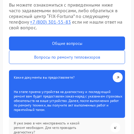
Вы можете ознакомиться с приведенными ниже
часто задаваемыми вопросами, либо обратиться в
сервисный центр “FIX-Fortuna” по следующему
телефону
+7 (800) 301-55-83
если не нашли ответ на
свой вопрос.
Общие вопросы
Вопросы по ремонту тепловизоров
Какие документы вы предоставляете?
На этапе приема устройства на диагностику и последующий
ремонт вам будет предоставлен заказ-наряд с указанием страховых
обязательств на ваше устройство. Далее, после выполнения работ
по ремонту техники, вы получите акт выполненных работ и
гарантийный талон.
Я уже знаю в чем неисправность и какой
ремонт необходим. Для чего проводить
диагностику?