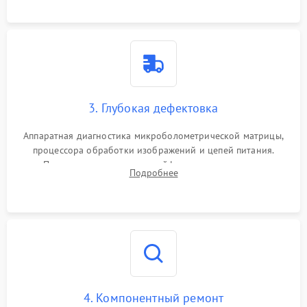
растворами.
3. Глубокая дефектовка
Аппаратная диагностика микроболометрической матрицы,
процессора обработки изображений и цепей питания.
Проверка целостности шлейфов, модуля памяти и
Подробнее
интерфейсов связи. Выявление сгоревших SMD-компонентов
на плате.
4. Компонентный ремонт