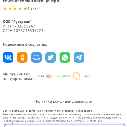
Рейтинг сервисного центра
4.9-5.0
ООО "Русервис"
ИНН 7702633247
ОГРН 1077746335776
Поделиться в соц. сетях:
Мы принимаем
все формы оплаты
Политика конфиденциальности
Вся информация на сайте носит исключительно справочный характер.
Товарные знаки используются исключительно для описания устройств, в отношении которых
сервисные центры pnz.fortuna-fix.ru предоставляют услуги по ремонту. Услуги оказываются в
неавторизованных сервисных центрах pnz.fortuna-fix.ru, которые не связаны с
правообладателями товарных знаков или их официальными представителями.