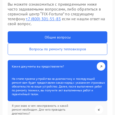
Вы можете ознакомиться с приведенными ниже
часто задаваемыми вопросами, либо обратиться в
сервисный центр “FIX-Fortuna” по следующему
телефону
+7 (800) 301-55-83
если не нашли ответ на
свой вопрос.
Общие вопросы
Вопросы по ремонту тепловизоров
Какие документы вы предоставляете?
На этапе приема устройства на диагностику и последующий
ремонт вам будет предоставлен заказ-наряд с указанием страховых
обязательств на ваше устройство. Далее, после выполнения работ
по ремонту техники, вы получите акт выполненных работ и
гарантийный талон.
Я уже знаю в чем неисправность и какой
ремонт необходим. Для чего проводить
диагностику?