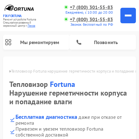
+7 (800) 301-55-83
Ежедневно, с 10:00 до 20:00
FIX-FORTUNA
+7 (800) 301-55-83
Ремонт устройств Fortuna
Специализированный
Звонок бесплатный по РФ
cервисный центр г.
Пенза
Мы ремонтируем
Позвонить
Пензе
Тепловизор Fortuna нарушение герметичности корпуса и попадание в
Ремонт оптических прицелов Fortuna
Тепловизор
Fortuna
Нарушение герметичности корпуса
и попадание влаги
Бесплатная диагностика
даже при отказе от
ремонта
Привезем и увезем тепловизор Fortuna
собственной доставкой