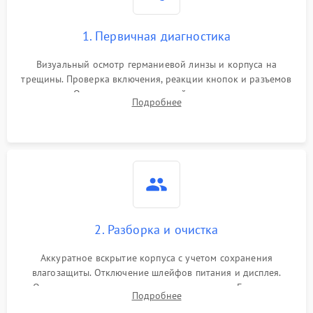
1. Первичная диагностика
Визуальный осмотр германиевой линзы и корпуса на
трещины. Проверка включения, реакции кнопок и разъемов
зарядки. Оценка вывода тепловой сигнатуры на экран,
Подробнее
проверка базовых функций и считывание системных
ошибок.
2. Разборка и очистка
Аккуратное вскрытие корпуса с учетом сохранения
влагозащиты. Отключение шлейфов питания и дисплея.
Очистка внутренних плат от окислов и пыли. Бережная
Подробнее
обработка германиевого объектива специализированными