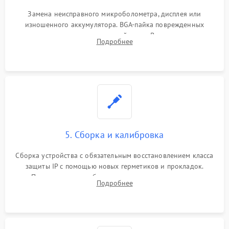
Замена неисправного микроболометра, дисплея или
изношенного аккумулятора. BGA-пайка поврежденных
контроллеров на материнской плате. Восстановление
Подробнее
разъемов и кнопок, замена поврежденных элементов
корпуса.
5. Сборка и калибровка
Сборка устройства с обязательным восстановлением класса
защиты IP с помощью новых герметиков и прокладок.
Программная калибровка матрицы по эталонному
Подробнее
абсолютно черному телу для точного измерения температур.