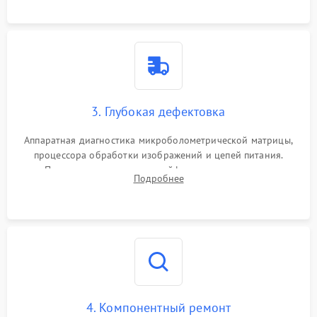
растворами.
3. Глубокая дефектовка
Аппаратная диагностика микроболометрической матрицы,
процессора обработки изображений и цепей питания.
Проверка целостности шлейфов, модуля памяти и
Подробнее
интерфейсов связи. Выявление сгоревших SMD-компонентов
на плате.
4. Компонентный ремонт