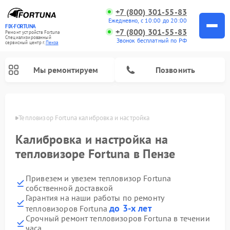
+7 (800) 301-55-83
Ежедневно, с 10:00 до 20:00
FIX-FORTUNA
+7 (800) 301-55-83
Ремонт устройств Fortuna
Специализированный
Звонок бесплатный по РФ
cервисный центр г.
Пенза
Мы ремонтируем
Позвонить
Пензе
Тепловизор Fortuna калибровка и настройка
Ремонт оптических прицелов Fortuna
Калибровка и настройка на
тепловизоре Fortuna в Пензе
Привезем и увезем тепловизор Fortuna
собственной доставкой
Гарантия на наши работы по ремонту
до 3-х лет
тепловизоров Fortuna
Срочный ремонт тепловизоров Fortuna в течении
часа