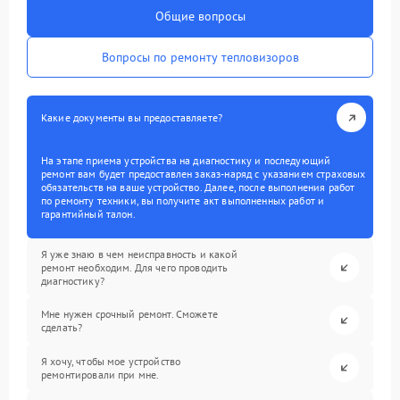
Общие вопросы
Вопросы по ремонту тепловизоров
Какие документы вы предоставляете?
На этапе приема устройства на диагностику и последующий
ремонт вам будет предоставлен заказ-наряд с указанием страховых
обязательств на ваше устройство. Далее, после выполнения работ
по ремонту техники, вы получите акт выполненных работ и
гарантийный талон.
Я уже знаю в чем неисправность и какой
ремонт необходим. Для чего проводить
диагностику?
Мне нужен срочный ремонт. Сможете
сделать?
Я хочу, чтобы мое устройство
ремонтировали при мне.