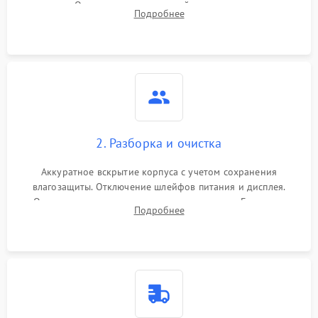
зарядки. Оценка вывода тепловой сигнатуры на экран,
Подробнее
проверка базовых функций и считывание системных
ошибок.
2. Разборка и очистка
Аккуратное вскрытие корпуса с учетом сохранения
влагозащиты. Отключение шлейфов питания и дисплея.
Очистка внутренних плат от окислов и пыли. Бережная
Подробнее
обработка германиевого объектива специализированными
растворами.