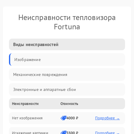
Неисправности тепловизора
Fortuna
Виды неисправностей
Изображение
Механические повреждения
Электронные и аппаратные сбои
Неисправности
Стоимость
Неисправности сенсора и оптики
Нет изображения
4000 ₽
Подробнее →
Программные ошибки
Искажение картинки
3500 ₽
Подробнее →