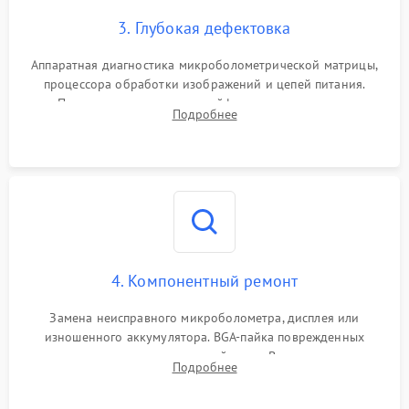
3. Глубокая дефектовка
Аппаратная диагностика микроболометрической матрицы,
процессора обработки изображений и цепей питания.
Проверка целостности шлейфов, модуля памяти и
Подробнее
интерфейсов связи. Выявление сгоревших SMD-компонентов
на плате.
4. Компонентный ремонт
Замена неисправного микроболометра, дисплея или
изношенного аккумулятора. BGA-пайка поврежденных
контроллеров на материнской плате. Восстановление
Подробнее
разъемов и кнопок, замена поврежденных элементов
корпуса.