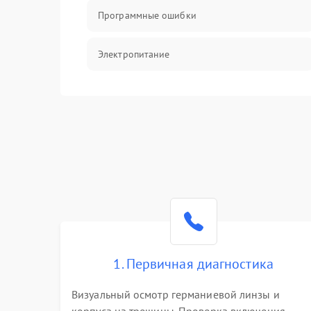
Программные ошибки
Электропитание
Измерения
Матрица
Проблемы питания
Температурные проблемы
Сбои коммуникаций и интерфейсов
1. Первичная диагностика
Программные сбои
Визуальный осмотр германиевой линзы и