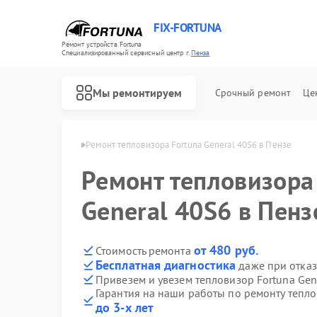
FIX-FORTUNA
Ремонт устройств Fortuna
Специализированный cервисный центр г.
Пенза
Мы ремонтируем
Срочный ремонт
Це
Ремонт оптических прицелов Fortuna
ров Fortuna в Пензе
Ремонт тепловизора Fortuna General 40S6 в Пензе
Ремонт тепловизора
General 40S6 в Пенз
от 480 руб.
Стоимость ремонта
Бесплатная диагностика
даже при отказ
Привезем и увезем тепловизор Fortuna Gen
Гарантия на наши работы по ремонту тепло
до 3-х лет