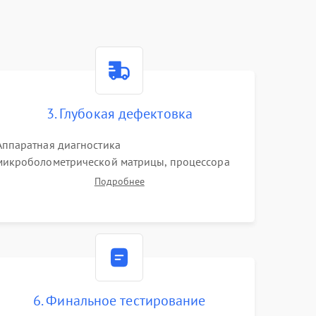
3. Глубокая дефектовка
Аппаратная диагностика
микроболометрической матрицы, процессора
обработки изображений и цепей питания.
Подробнее
Проверка целостности шлейфов, модуля памяти
и интерфейсов связи. Выявление сгоревших
SMD-компонентов на плате.
6. Финальное тестирование