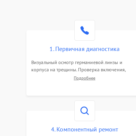
1. Первичная диагностика
Визуальный осмотр германиевой линзы и
корпуса на трещины. Проверка включения,
реакции кнопок и разъемов зарядки. Оценка
Подробнее
вывода тепловой сигнатуры на экран, проверка
базовых функций и считывание системных
ошибок.
4. Компонентный ремонт