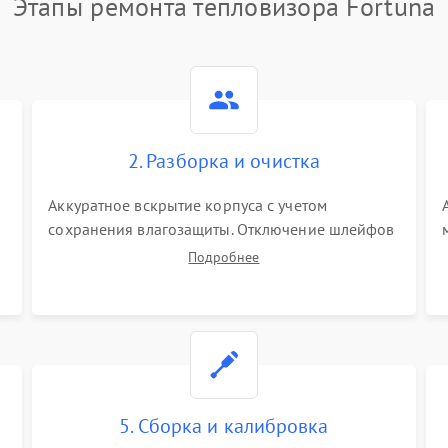
Этапы ремонта тепловизора Fortuna
2. Разборка и очистка
Аккуратное вскрытие корпуса с учетом
сохранения влагозащиты. Отключение шлейфов
питания и дисплея. Очистка внутренних плат от
Подробнее
окислов и пыли. Бережная обработка
германиевого объектива специализированными
растворами.
5. Сборка и калибровка