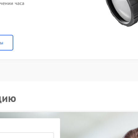
ечении часа
ны
цию