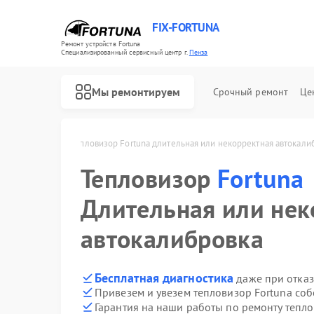
FIX-FORTUNA
Ремонт устройств Fortuna
Специализированный cервисный центр г.
Пенза
Мы ремонтируем
Срочный ремонт
Це
Ремонт оптических прицелов Fortuna
 Fortuna в Пензе
Тепловизор Fortuna длительная или некорректная автокали
Тепловизор
Fortuna
Длительная или нек
автокалибровка
Бесплатная диагностика
даже при отказ
Привезем и увезем тепловизор Fortuna со
Гарантия на наши работы по ремонту тепл