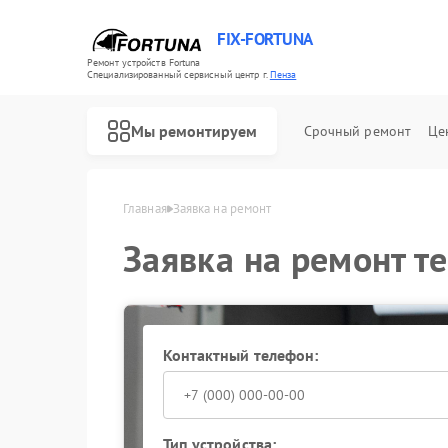
FIX-FORTUNA
Ремонт устройств Fortuna
Специализированный cервисный центр г.
Пенза
Мы ремонтируем
Срочный ремонт
Це
Главная
Заявка на ремонт
Ремонт оптических прицелов Fortuna
Заявка на ремонт т
Контактный телефон:
Тип устройства: