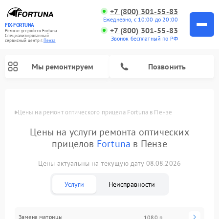
+7 (800) 301-55-83
Ежедневно, с 10:00 до 20:00
FIX-FORTUNA
+7 (800) 301-55-83
Ремонт устройств Fortuna
Специализированный
Звонок бесплатный по РФ
cервисный центр г.
Пенза
Мы ремонтируем
Позвонить
Цены
Цены на ремонт оптического прицела Fortuna в Пензе
Цены на услуги ремонта оптических
прицелов
Fortuna
в Пензе
Цены актуальны на текущую дату 08.08.2026
Услуги
Неисправности
Замена матрицы
1080 р