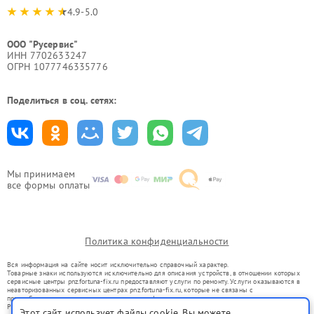
4.9-5.0
ООО "Русервис"
ИНН 7702633247
ОГРН 1077746335776
Поделиться в соц. сетях:
Мы принимаем
все формы оплаты
Политика конфиденциальности
Вся информация на сайте носит исключительно справочный характер.
Товарные знаки используются исключительно для описания устройств, в отношении которых
сервисные центры pnz.fortuna-fix.ru предоставляют услуги по ремонту. Услуги оказываются в
неавторизованных сервисных центрах pnz.fortuna-fix.ru, которые не связаны с
правообладателями товарных знаков или их официальными представителями.
Ремонт осуществляется для устройств, уже введенных в гражданский оборот в соответствии
Этот сайт использует файлы cookie. Вы можете