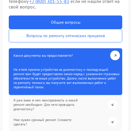
телефону
+7 (800) 301-55-83
если не нашли ответ на
свой вопрос.
Общие вопросы
Вопросы по ремонту оптических прицелов
Какие документы вы предоставляете?
На этапе приема устройства на диагностику и последующий
ремонт вам будет предоставлен заказ-наряд с указанием страховых
обязательств на ваше устройство. Далее, после выполнения работ
по ремонту техники, вы получите акт выполненных работ и
гарантийный талон.
Я уже знаю в чем неисправность и какой
ремонт необходим. Для чего проводить
диагностику?
Мне нужен срочный ремонт. Сможете
сделать?