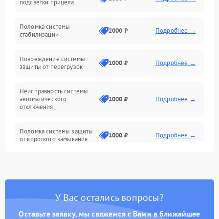
подсветки прицела
Неисправность подсветки и электроники
Поломка системы
2000 ₽
Подробнее →
стабилизации
Прочие неисправности
Повреждение системы
1000 ₽
Подробнее →
защиты от перегрузок
Электропитание
Неисправность системы
Механика
автоматического
1000 ₽
Подробнее →
отключения
Управление
Поломка системы защиты
1000 ₽
Подробнее →
от короткого замыкания
Корпус/Герметичность
Повреждение системы
Датчики
1000 ₽
Подробнее →
защиты от перегрева
У Вас остались вопросы?
Неисправность системы
защиты от
1000 ₽
Подробнее →
перенапряжения
Оставьте заявку, мы свяжемся с Вами в ближайшее