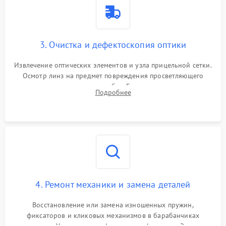
3. Очистка и дефектоскопия оптики
Извлечение оптических элементов и узла прицельной сетки.
Осмотр линз на предмет повреждения просветляющего
покрытия или появления грибка. Бережная очистка стекол
Подробнее
спецрастворами. Проверка целостности гравированной
сетки и модуля ее подсветки.
4. Ремонт механики и замена деталей
Восстановление или замена изношенных пружин,
фиксаторов и кликовых механизмов в барабанчиках