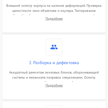
Внешний осмотр корпуса на наличие деформаций. Проверка
целостности линз объектива и окуляра. Тестирование
работы барабанчиков ввода поправок, кольца отстройки
Подробнее
параллакса и зума. Выявление сколов, внутренних
загрязнений и нарушений герметичности.
2. Разборка и дефектовка
Аккуратный демонтаж линзовых блоков, оборачивающей
системы и механизма поправок спецключами. Осмотр
внутренних резьбовых соединений, пружин и
Подробнее
уплотнительных колец. Поиск причин люфта, смещения
точки попадания или заклинивания подвижных частей.