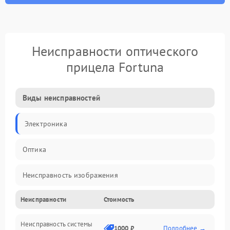
Неисправности оптического
прицела Fortuna
Виды неисправностей
Электроника
Оптика
Неисправность изображения
Неисправности
Стоимость
Механические повреждения
Неисправность системы
Неисправность фокусировки и оптики
1000 ₽
Подробнее →