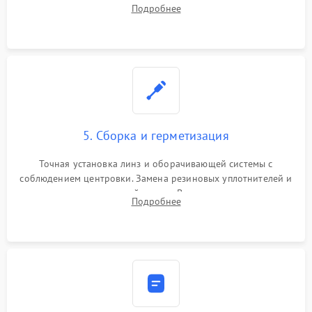
поправок. Устранение люфтов в трансфокаторе. Замена
Подробнее
поврежденных линз, разбитой сетки или восстановление
контактов в цепи подсветки прицельной марки.
5. Сборка и герметизация
Точная установка линз и оборачивающей системы с
соблюдением центровки. Замена резиновых уплотнителей и
нанесение влагозащитной смазки. Вакуумирование корпуса
Подробнее
и заполнение его осушенным азотом или аргоном для
защиты линз от внутреннего запотевания.