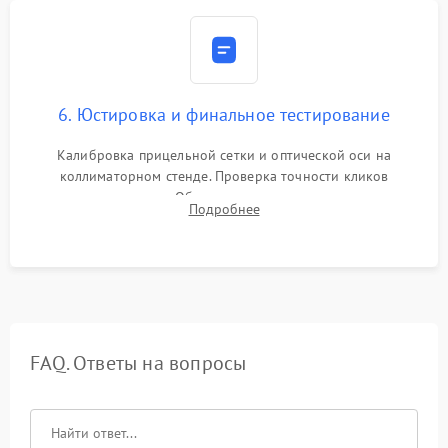
6. Юстировка и финальное тестирование
Калибровка прицельной сетки и оптической оси на
коллиматорном стенде. Проверка точности кликов
механизма поправок. Обязательное испытание прицела на
Подробнее
ударном стенде для проверки устойчивости к отдаче и
гарантии сохранения точки пристрелки.
FAQ. Ответы на вопросы