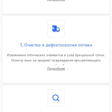
уплотнительных колец. Поиск причин люфта, смещения
точки попадания или заклинивания подвижных частей.
3. Очистка и дефектоскопия оптики
Извлечение оптических элементов и узла прицельной сетки.
Осмотр линз на предмет повреждения просветляющего
покрытия или появления грибка. Бережная очистка стекол
Подробнее
спецрастворами. Проверка целостности гравированной
сетки и модуля ее подсветки.