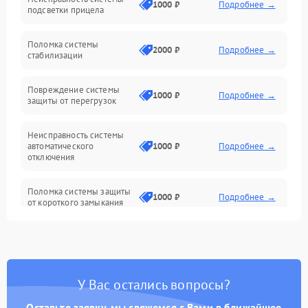
Неисправность фокусировки и оптики
1000 ₽
Подробнее →
подсветки прицела
Неисправность подсветки и электроники
Поломка системы
2000 ₽
Подробнее →
стабилизации
Прочие неисправности
Повреждение системы
1000 ₽
Подробнее →
защиты от перегрузок
Электропитание
Неисправность системы
Механика
автоматического
1000 ₽
Подробнее →
отключения
Управление
Поломка системы защиты
1000 ₽
Подробнее →
от короткого замыкания
Корпус/Герметичность
Повреждение системы
Датчики
1000 ₽
Подробнее →
защиты от перегрева
У Вас остались вопросы?
Неисправность системы
защиты от
1000 ₽
Подробнее →
перенапряжения
Оставьте заявку, мы свяжемся с Вами в ближайшее