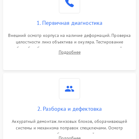
1. Первичная диагностика
Внешний осмотр корпуса на наличие деформаций. Проверка
целостности линз объектива и окуляра. Тестирование
работы барабанчиков ввода поправок, кольца отстройки
Подробнее
параллакса и зума. Выявление сколов, внутренних
загрязнений и нарушений герметичности.
2. Разборка и дефектовка
Аккуратный демонтаж линзовых блоков, оборачивающей
системы и механизма поправок спецключами. Осмотр
внутренних резьбовых соединений, пружин и
Подробнее