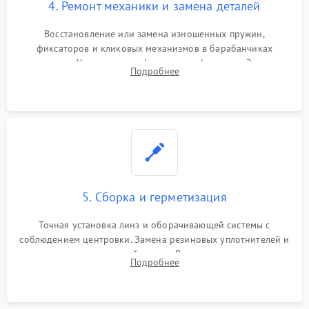
4. Ремонт механики и замена деталей
Восстановление или замена изношенных пружин,
фиксаторов и кликовых механизмов в барабанчиках
поправок. Устранение люфтов в трансфокаторе. Замена
Подробнее
поврежденных линз, разбитой сетки или восстановление
контактов в цепи подсветки прицельной марки.
5. Сборка и герметизация
Точная установка линз и оборачивающей системы с
соблюдением центровки. Замена резиновых уплотнителей и
нанесение влагозащитной смазки. Вакуумирование корпуса
Подробнее
и заполнение его осушенным азотом или аргоном для
защиты линз от внутреннего запотевания.