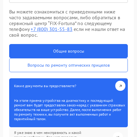
Вы можете ознакомиться с приведенными ниже
часто задаваемыми вопросами, либо обратиться в
сервисный центр “FIX-Fortuna” по следующему
телефону
+7 (800) 301-55-83
если не нашли ответ на
свой вопрос.
Общие вопросы
Вопросы по ремонту оптических прицелов
Какие документы вы предоставляете?
На этапе приема устройства на диагностику и последующий
ремонт вам будет предоставлен заказ-наряд с указанием страховых
обязательств на ваше устройство. Далее, после выполнения работ
по ремонту техники, вы получите акт выполненных работ и
гарантийный талон.
Я уже знаю в чем неисправность и какой