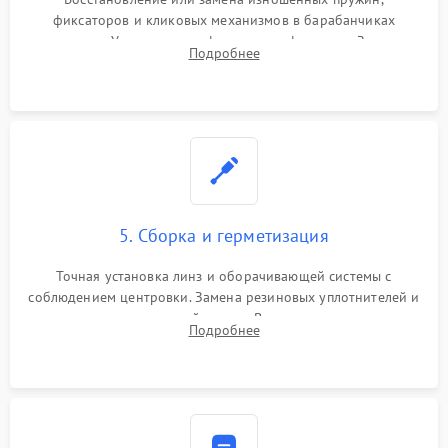
фиксаторов и кликовых механизмов в барабанчиках
поправок. Устранение люфтов в трансфокаторе. Замена
Подробнее
поврежденных линз, разбитой сетки или восстановление
контактов в цепи подсветки прицельной марки.
5. Сборка и герметизация
Точная установка линз и оборачивающей системы с
соблюдением центровки. Замена резиновых уплотнителей и
нанесение влагозащитной смазки. Вакуумирование корпуса
Подробнее
и заполнение его осушенным азотом или аргоном для
защиты линз от внутреннего запотевания.