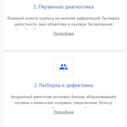
1. Первичная диагностика
Внешний осмотр корпуса на наличие деформаций. Проверка
целостности линз объектива и окуляра. Тестирование
работы барабанчиков ввода поправок, кольца отстройки
Подробнее
параллакса и зума. Выявление сколов, внутренних
загрязнений и нарушений герметичности.
2. Разборка и дефектовка
Аккуратный демонтаж линзовых блоков, оборачивающей
системы и механизма поправок спецключами. Осмотр
внутренних резьбовых соединений, пружин и
Подробнее
уплотнительных колец. Поиск причин люфта, смещения
точки попадания или заклинивания подвижных частей.