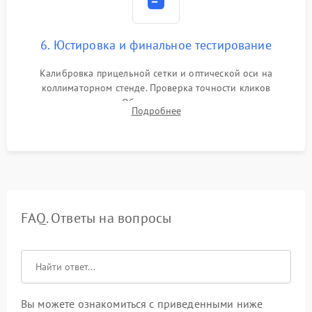
6. Юстировка и финальное тестирование
Калибровка прицельной сетки и оптической оси на
коллиматорном стенде. Проверка точности кликов
механизма поправок. Обязательное испытание прицела на
Подробнее
ударном стенде для проверки устойчивости к отдаче и
гарантии сохранения точки пристрелки.
FAQ. Ответы на вопросы
Вы можете ознакомиться с приведенными ниже