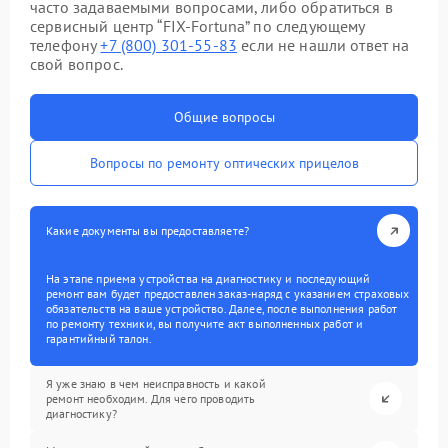
часто задаваемыми вопросами, либо обратиться в
сервисный центр “FIX-Fortuna” по следующему
телефону
+7 (800) 301-55-83
если не нашли ответ на
свой вопрос.
Общие вопросы
Вопросы по ремонту оптических прицелов
Какие документы вы предоставляете?
На этапе приема устройства на диагностику и последующий
ремонт вам будет предоставлен заказ-наряд с указанием страховых
обязательств на ваше устройство. Далее, после выполнения работ
по ремонту техники, вы получите акт выполненных работ и
гарантийный талон.
Я уже знаю в чем неисправность и какой
ремонт необходим. Для чего проводить
диагностику?