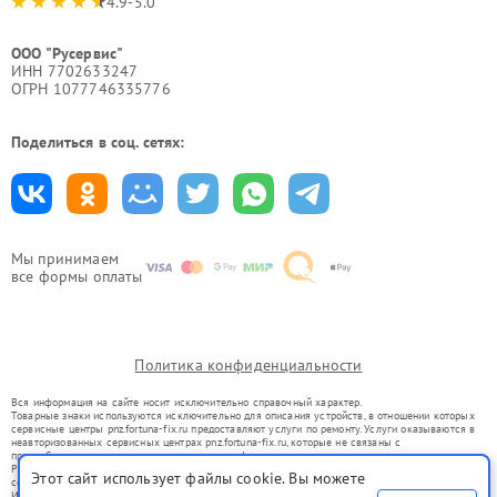
4.9-5.0
ООО "Русервис"
ИНН 7702633247
ОГРН 1077746335776
Поделиться в соц. сетях:
Мы принимаем
все формы оплаты
Политика конфиденциальности
Вся информация на сайте носит исключительно справочный характер.
Товарные знаки используются исключительно для описания устройств, в отношении которых
сервисные центры pnz.fortuna-fix.ru предоставляют услуги по ремонту. Услуги оказываются в
неавторизованных сервисных центрах pnz.fortuna-fix.ru, которые не связаны с
правообладателями товарных знаков или их официальными представителями.
Ремонт осуществляется для устройств, уже введенных в гражданский оборот в соответствии
Этот сайт использует файлы cookie. Вы можете
со статьей 1487 ГК РФ.
Использование товарных знаков не преследует цели индивидуализации услуг или введения