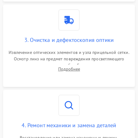
3. Очистка и дефектоскопия оптики
Извлечение оптических элементов и узла прицельной сетки.
Осмотр линз на предмет повреждения просветляющего
покрытия или появления грибка. Бережная очистка стекол
Подробнее
спецрастворами. Проверка целостности гравированной
сетки и модуля ее подсветки.
4. Ремонт механики и замена деталей
Восстановление или замена изношенных пружин,