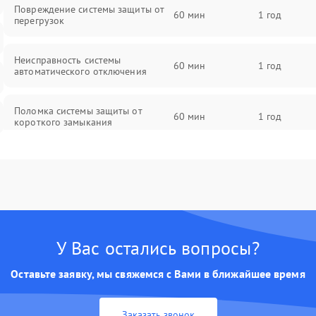
Повреждение системы защиты от
60 мин
1 год
перегрузок
Неисправность системы
60 мин
1 год
автоматического отключения
Поломка системы защиты от
60 мин
1 год
короткого замыкания
Повреждение системы защиты от
60 мин
1 год
перегрева
Неисправность системы защиты от
60 мин
1 год
перенапряжения
У Вас остались вопросы?
Неисправность системы защиты от
60 мин
1 год
Оставьте заявку, мы свяжемся с Вами в ближайшее время
замыкания
Неисправность системы защиты от
Заказать звонок