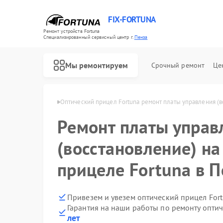
FIX-FORTUNA
Ремонт устройств Fortuna
Специализированный cервисный центр г.
Пенза
Мы ремонтируем
Срочный ремонт
Це
лов Fortuna в Пензе
Оптический прицел Fortuna ремонт платы управления (
Ремонт платы управ
(восстановление) н
прицеле Fortuna в П
Привезем и увезем оптический прицел For
Гарантия на наши работы по ремонту опти
лет