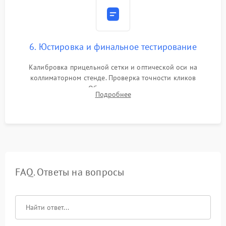
6. Юстировка и финальное тестирование
Калибровка прицельной сетки и оптической оси на
коллиматорном стенде. Проверка точности кликов
механизма поправок. Обязательное испытание прицела на
Подробнее
ударном стенде для проверки устойчивости к отдаче и
гарантии сохранения точки пристрелки.
FAQ. Ответы на вопросы