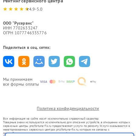
Рейтинг сервисного центра
4.9-5.0
ООО "Русервис"
ИНН 7702633247
ОГРН 1077746335776
Поделиться в соц. сетях:
Мы принимаем
все формы оплаты
Политика конфиденциальности
Вся информация на сайте носит исключительно справочный характер.
Товарные знаки используются исключительно для описания устройств, в отношении которых
сервисные центры pnz.fortuna-fix.ru предоставляют услуги по ремонту. Услуги оказываются в
неавторизованных сервисных центрах pnz.fortuna-fix.ru, которые не связаны с
правообладателями товарных знаков или их официальными представителями.