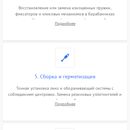
Восстановление или замена изношенных пружин,
фиксаторов и кликовых механизмов в барабанчиках
поправок. Устранение люфтов в трансфокаторе. Замена
Подробнее
поврежденных линз, разбитой сетки или восстановление
контактов в цепи подсветки прицельной марки.
5. Сборка и герметизация
Точная установка линз и оборачивающей системы с
соблюдением центровки. Замена резиновых уплотнителей и
нанесение влагозащитной смазки. Вакуумирование корпуса
Подробнее
и заполнение его осушенным азотом или аргоном для
защиты линз от внутреннего запотевания.