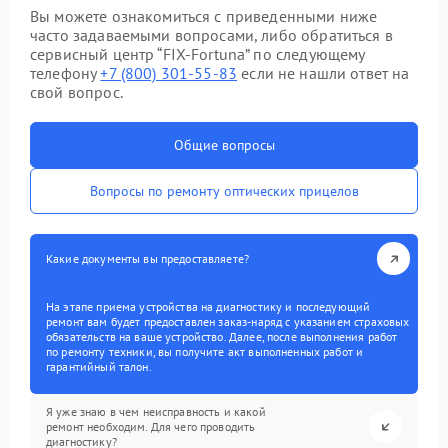
Вы можете ознакомиться с приведенными ниже
часто задаваемыми вопросами, либо обратиться в
сервисный центр “FIX-Fortuna” по следующему
телефону
+7 (800) 301-55-83
если не нашли ответ на
свой вопрос.
Общие вопросы
Вопросы по ремонту оптических прицелов
Какие документы вы предоставляете?
На этапе приема устройства на диагностику и последующий
ремонт вам будет предоставлен заказ-наряд с указанием страховых
обязательств на ваше устройство. Далее, после выполнения работ
по ремонту техники, вы получите акт выполненных работ и
гарантийный талон.
Я уже знаю в чем неисправность и какой
ремонт необходим. Для чего проводить
диагностику?