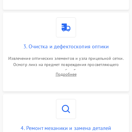
точки попадания или заклинивания подвижных частей.
3. Очистка и дефектоскопия оптики
Извлечение оптических элементов и узла прицельной сетки.
Осмотр линз на предмет повреждения просветляющего
покрытия или появления грибка. Бережная очистка стекол
Подробнее
спецрастворами. Проверка целостности гравированной
сетки и модуля ее подсветки.
4. Ремонт механики и замена деталей