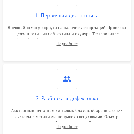
1. Первичная диагностика
Внешний осмотр корпуса на наличие деформаций. Проверка
целостности линз объектива и окуляра. Тестирование
работы барабанчиков ввода поправок, кольца отстройки
Подробнее
параллакса и зума. Выявление сколов, внутренних
загрязнений и нарушений герметичности.
2. Разборка и дефектовка
Аккуратный демонтаж линзовых блоков, оборачивающей
системы и механизма поправок спецключами. Осмотр
внутренних резьбовых соединений, пружин и
Подробнее
уплотнительных колец. Поиск причин люфта, смещения