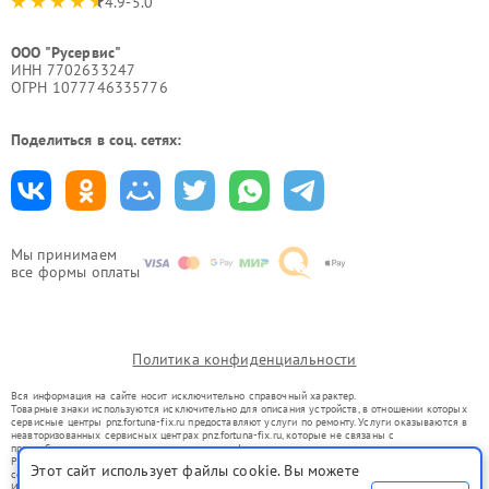
4.9-5.0
ООО "Русервис"
ИНН 7702633247
ОГРН 1077746335776
Поделиться в соц. сетях:
Мы принимаем
все формы оплаты
Политика конфиденциальности
Вся информация на сайте носит исключительно справочный характер.
Товарные знаки используются исключительно для описания устройств, в отношении которых
сервисные центры pnz.fortuna-fix.ru предоставляют услуги по ремонту. Услуги оказываются в
неавторизованных сервисных центрах pnz.fortuna-fix.ru, которые не связаны с
правообладателями товарных знаков или их официальными представителями.
Ремонт осуществляется для устройств, уже введенных в гражданский оборот в соответствии
Этот сайт использует файлы cookie. Вы можете
со статьей 1487 ГК РФ.
Использование товарных знаков не преследует цели индивидуализации услуг или введения