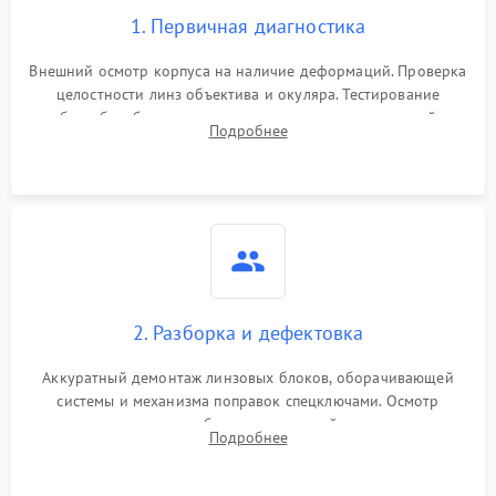
1. Первичная диагностика
Внешний осмотр корпуса на наличие деформаций. Проверка
целостности линз объектива и окуляра. Тестирование
работы барабанчиков ввода поправок, кольца отстройки
Подробнее
параллакса и зума. Выявление сколов, внутренних
загрязнений и нарушений герметичности.
2. Разборка и дефектовка
Аккуратный демонтаж линзовых блоков, оборачивающей
системы и механизма поправок спецключами. Осмотр
внутренних резьбовых соединений, пружин и
Подробнее
уплотнительных колец. Поиск причин люфта, смещения
точки попадания или заклинивания подвижных частей.