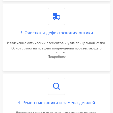
3. Очистка и дефектоскопия оптики
Извлечение оптических элементов и узла прицельной сетки.
Осмотр линз на предмет повреждения просветляющего
покрытия или появления грибка. Бережная очистка стекол
Подробнее
спецрастворами. Проверка целостности гравированной
сетки и модуля ее подсветки.
4. Ремонт механики и замена деталей
Восстановление или замена изношенных пружин,