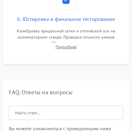
6. Юстировка и финальное тестирование
Калибровка прицельной сетки и оптической оси на
коллиматорном стенде. Проверка точности кликов
механизма поправок. Обязательное испытание прицела на
Подробнее
ударном стенде для проверки устойчивости к отдаче и
гарантии сохранения точки пристрелки.
FAQ. Ответы на вопросы
Вы можете ознакомиться с приведенными ниже