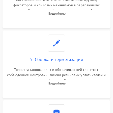
фиксаторов и кликовых механизмов в барабанчиках
поправок. Устранение люфтов в трансфокаторе. Замена
Подробнее
поврежденных линз, разбитой сетки или восстановление
контактов в цепи подсветки прицельной марки.
5. Сборка и герметизация
Точная установка линз и оборачивающей системы с
соблюдением центровки. Замена резиновых уплотнителей и
нанесение влагозащитной смазки. Вакуумирование корпуса
Подробнее
и заполнение его осушенным азотом или аргоном для
защиты линз от внутреннего запотевания.