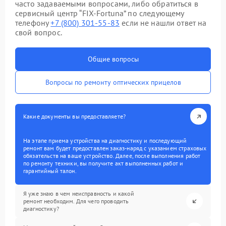
часто задаваемыми вопросами, либо обратиться в
сервисный центр “FIX-Fortuna” по следующему
телефону
+7 (800) 301-55-83
если не нашли ответ на
свой вопрос.
Общие вопросы
Вопросы по ремонту оптических прицелов
Какие документы вы предоставляете?
На этапе приема устройства на диагностику и последующий
ремонт вам будет предоставлен заказ-наряд с указанием страховых
обязательств на ваше устройство. Далее, после выполнения работ
по ремонту техники, вы получите акт выполненных работ и
гарантийный талон.
Я уже знаю в чем неисправность и какой
ремонт необходим. Для чего проводить
диагностику?