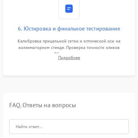
6. Юстировка и финальное тестирование
Калибровка прицельной сетки и оптической оси на
коллиматорном стенде. Проверка точности кликов
механизма поправок. Обязательное испытание прицела на
Подробнее
ударном стенде для проверки устойчивости к отдаче и
гарантии сохранения точки пристрелки.
FAQ. Ответы на вопросы