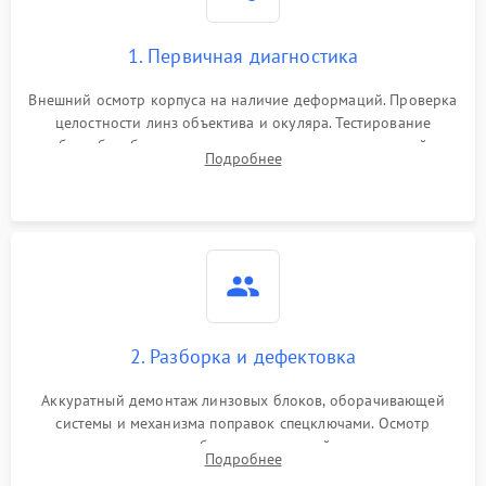
1. Первичная диагностика
Внешний осмотр корпуса на наличие деформаций. Проверка
целостности линз объектива и окуляра. Тестирование
работы барабанчиков ввода поправок, кольца отстройки
Подробнее
параллакса и зума. Выявление сколов, внутренних
загрязнений и нарушений герметичности.
2. Разборка и дефектовка
Аккуратный демонтаж линзовых блоков, оборачивающей
системы и механизма поправок спецключами. Осмотр
внутренних резьбовых соединений, пружин и
Подробнее
уплотнительных колец. Поиск причин люфта, смещения