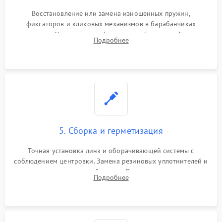
Восстановление или замена изношенных пружин,
фиксаторов и кликовых механизмов в барабанчиках
поправок. Устранение люфтов в трансфокаторе. Замена
Подробнее
поврежденных линз, разбитой сетки или восстановление
контактов в цепи подсветки прицельной марки.
5. Сборка и герметизация
Точная установка линз и оборачивающей системы с
соблюдением центровки. Замена резиновых уплотнителей и
нанесение влагозащитной смазки. Вакуумирование корпуса
Подробнее
и заполнение его осушенным азотом или аргоном для
защиты линз от внутреннего запотевания.