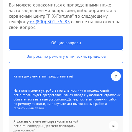
Вы можете ознакомиться с приведенными ниже
часто задаваемыми вопросами, либо обратиться в
сервисный центр “FIX-Fortuna” по следующему
телефону
+7 (800) 301-55-83
если не нашли ответ на
свой вопрос.
Общие вопросы
Вопросы по ремонту оптических прицелов
Какие документы вы предоставляете?
На этапе приема устройства на диагностику и последующий
ремонт вам будет предоставлен заказ-наряд с указанием страховых
обязательств на ваше устройство. Далее, после выполнения работ
по ремонту техники, вы получите акт выполненных работ и
гарантийный талон.
Я уже знаю в чем неисправность и какой
ремонт необходим. Для чего проводить
диагностику?