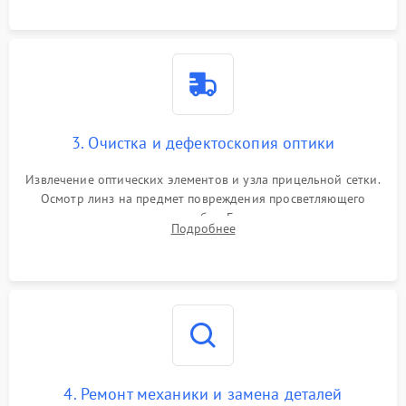
точки попадания или заклинивания подвижных частей.
3. Очистка и дефектоскопия оптики
Извлечение оптических элементов и узла прицельной сетки.
Осмотр линз на предмет повреждения просветляющего
покрытия или появления грибка. Бережная очистка стекол
Подробнее
спецрастворами. Проверка целостности гравированной
сетки и модуля ее подсветки.
4. Ремонт механики и замена деталей