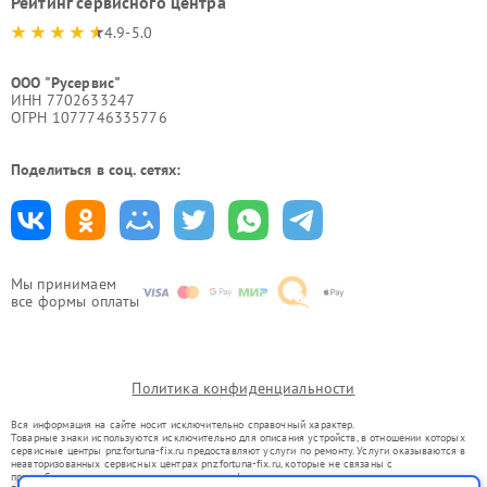
Рейтинг сервисного центра
4.9-5.0
ООО "Русервис"
ИНН 7702633247
ОГРН 1077746335776
Поделиться в соц. сетях:
Мы принимаем
все формы оплаты
Политика конфиденциальности
Вся информация на сайте носит исключительно справочный характер.
Товарные знаки используются исключительно для описания устройств, в отношении которых
сервисные центры pnz.fortuna-fix.ru предоставляют услуги по ремонту. Услуги оказываются в
неавторизованных сервисных центрах pnz.fortuna-fix.ru, которые не связаны с
правообладателями товарных знаков или их официальными представителями.